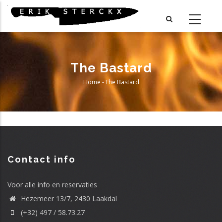
Skip
to
main
content
The Bastard
Home
-
The Bastard
Breadcrumb
Contact info
Voor alle info en reservaties
Hezemeer 13/7, 2430 Laakdal
(+32) 497 / 58.73.27
Telefoon
Adres
Stad