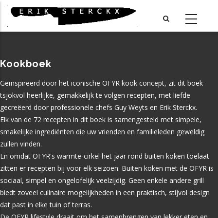
Skip
to
main
content
Kookboek
Geïnspireerd door het iconische OFYR kook concept, zit dit boek
tsjokvol heerlijke, gemakkelijk te volgen recepten, met liefde
gecreëerd door professionele chefs Guy Weyts en Erik Sterckx.
Elk van de 72 recepten in dit boek is samengesteld met simpele,
smakelijke ingrediënten die uw vrienden en familieleden geweldig
zullen vinden.
En omdat OFYR's warmte-cirkel het jaar rond buiten koken toelaat
zitten er recepten bij voor elk seizoen. Buiten koken met de OFYR is
sociaal, simpel en ongelofelijk veelzijdig. Geen enkele andere grill
biedt zoveel culinaire mogelijkheden in een praktisch, stijvol design
dat past in elke tuin of terras.
De OFYR lifestyle draait om het samenbrengen van lekker eten en
Telefoon
Adres
Stad