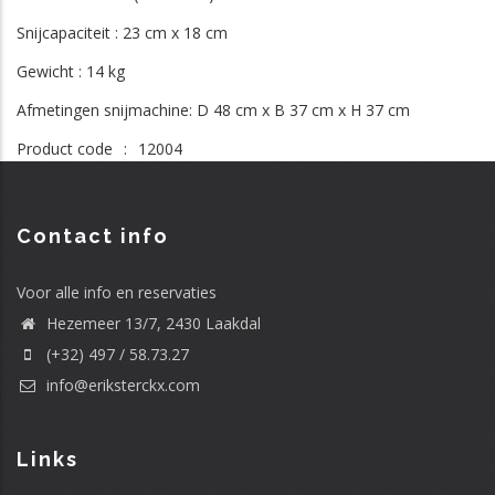
Snijcapaciteit : 23 cm x 18 cm
014 / 32 15
E. Becquaertlaan
2400
69
2
Gewicht : 14 kg
Afmetingen snijmachine: D 48 cm x B 37 cm x H 37 cm
.be/
0498 60 14
Kalvariebergstraat
2440
93
72
Product code
12004
014 / 867.849
Kanaalweg 6 bus
2430
1
Contact info
inair.be
0486 /
Hoogstraat 9 B
2470
72.42.75
Voor alle info en reservaties
Hezemeer 13/7, 2430 Laakdal
cotes.com/
014 74 92 55
Brugweg 1 bus A
2440
(+32) 497 / 58.73.27
0478 /
Melkstraat 14A
2460
info@eriksterckx.com
57.67.84
0498 21 66
Links
41