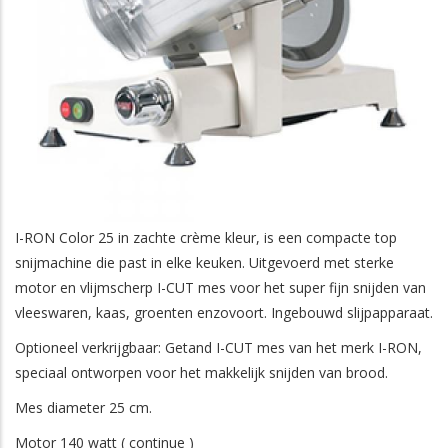
t.be/
0493 /
Turhoutsebaan
2400
14.38.94
204/1
ing.be
0478 29 30
Madritten 19
2370
58
0496/51.56.57
Sint-
3300
Martinusstraat 16
I-RON Color 25 in zachte crème kleur, is een compacte top
be/
0477363454
Karel Oomsstraat
2480
snijmachine die past in elke keuken. Uitgevoerd met sterke
hapeau.be/
014 / 32.36.99
Voogdijstraat 8
2400
motor en vlijmscherp I-CUT mes voor het super fijn snijden van
vleeswaren, kaas, groenten enzovoort. Ingebouwd slijpapparaat.
Optioneel verkrijgbaar: Getand I-CUT mes van het merk I-RON,
le.be/
0496 53 72
Nijverheidsstraat
2160
speciaal ontworpen voor het makkelijk snijden van brood.
78
72 unit 20
Mes diameter 25 cm.
014 72 88 34
Blokstraat 36
2480
Motor 140 watt ( continue )