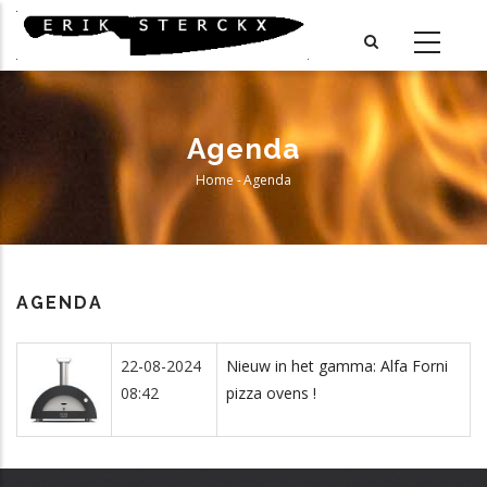
Skip
to
main
content
Agenda
Home
-
Agenda
Breadcrumb
AGENDA
22-08-2024
Nieuw in het gamma: Alfa Forni
08:42
pizza ovens !
Telefoon
Adres
Stad