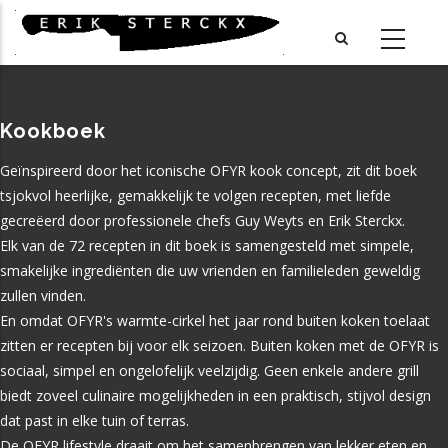
Skip
to
main
content
Kookboek
Geïnspireerd door het iconische OFYR kook concept, zit dit boek
tsjokvol heerlijke, gemakkelijk te volgen recepten, met liefde
gecreëerd door professionele chefs Guy Weyts en Erik Sterckx.
Elk van de 72 recepten in dit boek is samengesteld met simpele,
smakelijke ingrediënten die uw vrienden en familieleden geweldig
zullen vinden.
En omdat OFYR's warmte-cirkel het jaar rond buiten koken toelaat
zitten er recepten bij voor elk seizoen. Buiten koken met de OFYR is
sociaal, simpel en ongelofelijk veelzijdig. Geen enkele andere grill
biedt zoveel culinaire mogelijkheden in een praktisch, stijvol design
dat past in elke tuin of terras.
De OFYR lifestyle draait om het samenbrengen van lekker eten en
Telefoon
Adres
Stad