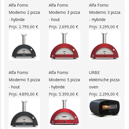
Alfa Forno
Alfa Forno
Alfa Forno
014 / 32 15
E. Becquaertlaan
2400
Moderno 2 pizza
Moderno 3 pizza
Moderno 3 pizza
69
2
- hybride
- hout
- Hybride
Prijs:
2.799,00 €
Prijs:
2.699,00 €
Prijs:
3.299,00 €
.be/
0498 60 14
Kalvariebergstraat
2440
93
72
014 / 867.849
Kanaalweg 6 bus
2430
1
inair.be
0486 /
Hoogstraat 9 B
2470
Alfa Forno
Alfa Forno
URBE
72.42.75
Moderno 5 pizza
Moderno 5 pizza
elektrische pizza
- hout
- hybride
oven
cotes.com/
014 74 92 55
Brugweg 1 bus A
2440
Prijs:
4.899,00 €
Prijs:
5.399,00 €
Prijs:
2.299,00 €
0478 /
Melkstraat 14A
2460
57.67.84
0498 21 66
41