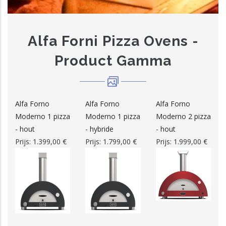
t.be/
0493 /
Turhoutsebaan
2400
14.38.94
204/1
Alfa Forni Pizza Ovens -
ing.be
0478 29 30
Madritten 19
2370
Product Gamma
58
0496/51.56.57
Sint-
3300
Martinusstraat 16
Alfa Forno
Alfa Forno
Alfa Forno
Moderno 1 pizza
Moderno 1 pizza
Moderno 2 pizza
be/
0477363454
Karel Oomsstraat
2480
- hout
- hybride
- hout
Prijs:
1.399,00 €
Prijs:
1.799,00 €
Prijs:
1.999,00 €
hapeau.be/
014 / 32.36.99
Voogdijstraat 8
2400
le.be/
0496 53 72
Nijverheidsstraat
2160
78
72 unit 20
014 72 88 34
Blokstraat 36
2480