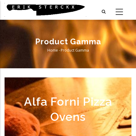
Skip
to
main
content
Product Gamma
Home
-
Product Gamma
Breadcrumb
Alfa Forni Pizza
Ovens
Telefoon
Adres
Stad