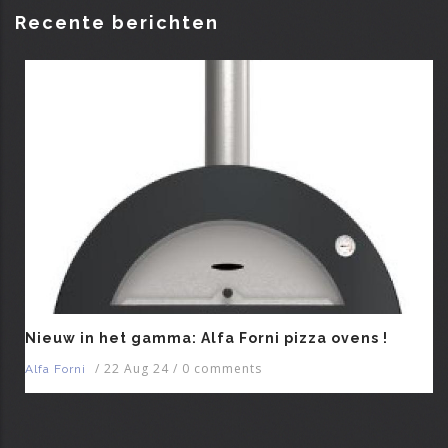
menu
Recente berichten
Nieuw in het gamma: Alfa Forni pizza ovens !
/
22 Aug 24
/
0 comments
Alfa Forni