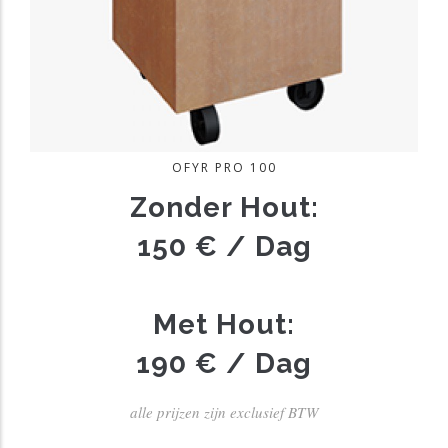
anni.be/
0476 42 68
Grote Markt 13 D
2260
85
.be/
0486 400 400
Kapelstraat 70
3590
OFYR PRO 100
Zonder Hout:
150 € / Dag
Met Hout:
190 € / Dag
alle prijzen zijn exclusief BTW