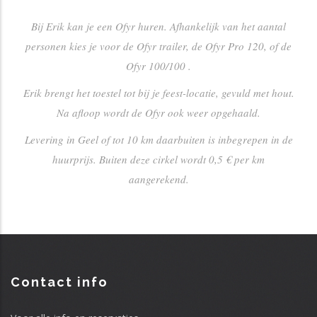
Bij Erik kan je een Ofyr huren. Afhankelijk van het aantal
personen kies je voor de Ofyr trailer, de Ofyr Pro 120, of de
Ofyr 100/100 .
Erik brengt het toestel tot bij je feest-locatie, gevuld met hout.
Na afloop wordt de Ofyr ook weer opgehaald.
Levering in Geel of tot 10 km daarbuiten is inbegrepen in de
huurprijs. Buiten deze cirkel wordt 0,5 € per km
aangerekend.
Contact info