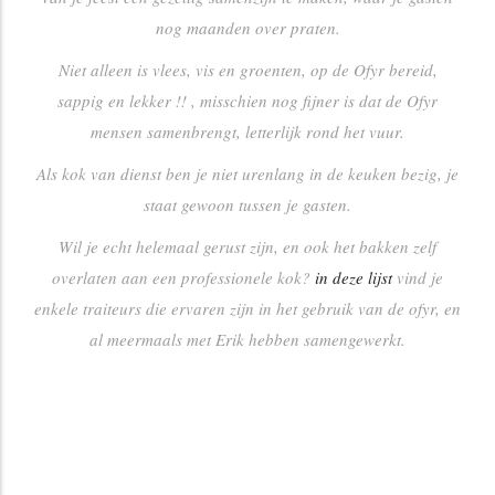
nog maanden over praten.
t.be/
0493 /
Turhoutsebaan
2400
Niet alleen is vlees, vis en groenten, op de Ofyr bereid,
14.38.94
204/1
sappig en lekker !! , misschien nog fijner is dat de Ofyr
ing.be
0478 29 30
Madritten 19
2370
mensen samenbrengt, letterlijk rond het vuur.
58
Als kok van dienst ben je niet urenlang in de keuken bezig, je
0496/51.56.57
Sint-
3300
staat gewoon tussen je gasten.
Martinusstraat 16
Wil je echt helemaal gerust zijn, en ook het bakken zelf
be/
0477363454
Karel Oomsstraat
2480
overlaten aan een professionele kok?
in deze lijst
vind je
enkele traiteurs die ervaren zijn in het gebruik van de ofyr, en
hapeau.be/
014 / 32.36.99
Voogdijstraat 8
2400
al meermaals met Erik hebben samengewerkt.
le.be/
0496 53 72
Nijverheidsstraat
2160
78
72 unit 20
014 72 88 34
Blokstraat 36
2480