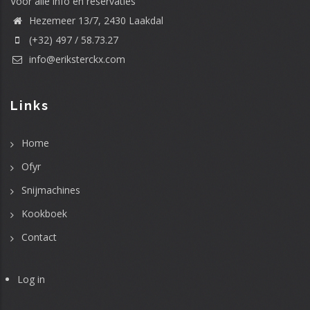
Voor alle info en reservaties
Hezemeer 13/7, 2430 Laakdal
(+32) 497 / 58.73.27
info@eriksterckx.com
Links
Home
Ofyr
Snijmachines
Kookboek
Contact
Log in
User
account