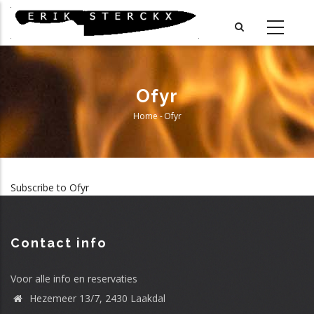
Skip
to
main
content
Ofyr
Home
-
Ofyr
Breadcrumb
Subscribe to Ofyr
Contact info
Voor alle info en reservaties
Hezemeer 13/7, 2430 Laakdal
Telefoon
Adres
Stad