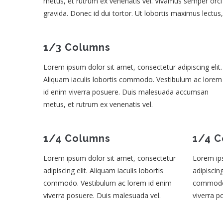
metus, et rutrum ex venenatis vel. Vivamus semper orci 
gravida. Donec id dui tortor. Ut lobortis maximus lectus, 
1/3 Columns
Lorem ipsum dolor sit amet, consectetur adipiscing elit.
Aliquam iaculis lobortis commodo. Vestibulum ac lorem
id enim viverra posuere. Duis malesuada accumsan
metus, et rutrum ex venenatis vel.
1/4 Columns
1/4 
Lorem ipsum dolor sit amet, consectetur
Lorem ip
adipiscing elit. Aliquam iaculis lobortis
adipiscing
commodo. Vestibulum ac lorem id enim
commodo.
viverra posuere. Duis malesuada vel.
viverra p