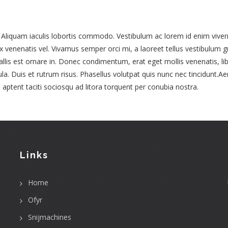
. Aliquam iaculis lobortis commodo. Vestibulum ac lorem id enim viver
enenatis vel. Vivamus semper orci mi, a laoreet tellus vestibulum g
allis est ornare in. Donec condimentum, erat eget mollis venenatis, li
ula. Duis et rutrum risus. Phasellus volutpat quis nunc nec tincidunt.
 aptent taciti sociosqu ad litora torquent per conubia nostra.
Links
User
Home
account
menu
Ofyr
Snijmachines