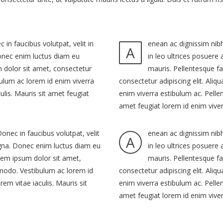
in faucibus volutpat, velit in
enean ac dignissim nibh
A
Donec enim luctus diam eu
in leo ultrices posuere
m dolor sit amet, consectetur
mauris. Pellentesque fa
bulum ac lorem id enim viverra
consectetur adipiscing elit. Ali
ulis. Mauris sit amet feugiat
enim viverra estibulum ac. Pellen
amet feugiat lorem id enim vive
onec in faucibus volutpat, velit
enean ac dignissim nibh
A
agna. Donec enim luctus diam eu
in leo ultrices posuere
orem ipsum dolor sit amet,
mauris. Pellentesque fa
ommodo. Vestibulum ac lorem id
consectetur adipiscing elit. Ali
em vitae iaculis. Mauris sit
enim viverra estibulum ac. Pellen
amet feugiat lorem id enim vive