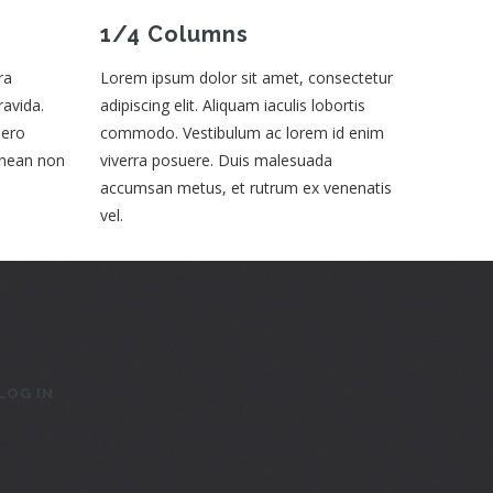
1/4 Columns
ra
Lorem ipsum dolor sit amet, consectetur
ravida.
adipiscing elit. Aliquam iaculis lobortis
bero
commodo. Vestibulum ac lorem id enim
Aenean non
viverra posuere. Duis malesuada
accumsan metus, et rutrum ex venenatis
vel.
LOG IN