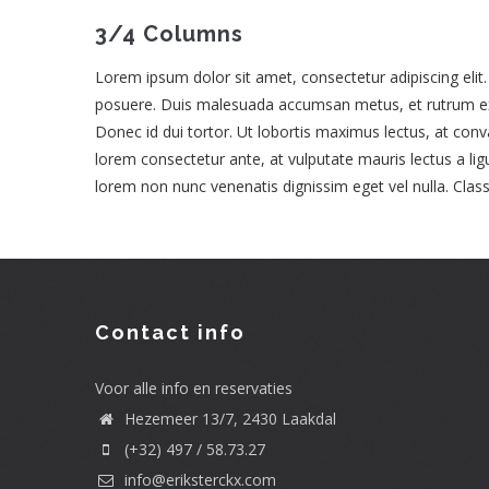
3/4 Columns
Lorem ipsum dolor sit amet, consectetur adipiscing elit
posuere. Duis malesuada accumsan metus, et rutrum ex v
Donec id dui tortor. Ut lobortis maximus lectus, at conv
lorem consectetur ante, at vulputate mauris lectus a lig
lorem non nunc venenatis dignissim eget vel nulla. Class
Contact info
Voor alle info en reservaties
Hezemeer 13/7, 2430 Laakdal
(+32) 497 / 58.73.27
info@eriksterckx.com