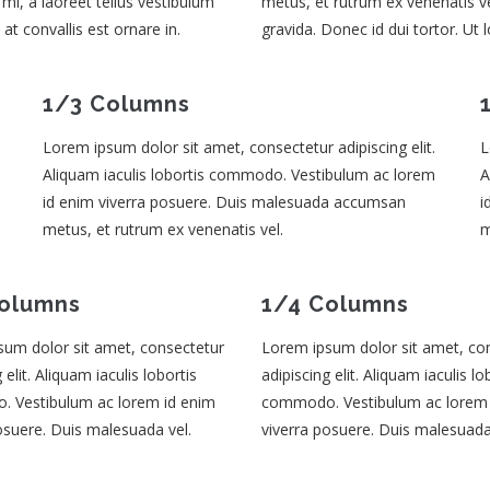
mi, a laoreet tellus vestibulum
metus, et rutrum ex venenatis ve
at convallis est ornare in.
gravida. Donec id dui tortor. Ut 
1/3 Columns
Lorem ipsum dolor sit amet, consectetur adipiscing elit.
L
Aliquam iaculis lobortis commodo. Vestibulum ac lorem
A
id enim viverra posuere. Duis malesuada accumsan
i
metus, et rutrum ex venenatis vel.
m
Columns
1/4 Columns
sum dolor sit amet, consectetur
Lorem ipsum dolor sit amet, co
 elit. Aliquam iaculis lobortis
adipiscing elit. Aliquam iaculis lo
 Vestibulum ac lorem id enim
commodo. Vestibulum ac lorem 
osuere. Duis malesuada vel.
viverra posuere. Duis malesuada