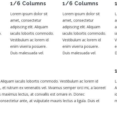
1/6 Columns
1/6 Columns
Lorem ipsum dolor sit
Lorem ipsum dolor sit
L
amet, consectetur
amet, consectetur
a
adipiscing elit. Aliquam
adipiscing elit. Aliquam
a
.
iaculis lobortis commodo.
iaculis lobortis commodo.
i
Vestibulum ac lorem id
Vestibulum ac lorem id
V
enim viverra posuere.
enim viverra posuere.
e
Duis malesuada vel.
Duis malesuada vel.
D
. Aliquam iaculis lobortis commodo. Vestibulum ac lorem id
L
et rutrum ex venenatis vel. Vivamus semper orci mi, a laoreet
A
is maximus lectus, at convallis est ornare in. Donec
i
nsectetur ante, at vulputate mauris lectus a ligula. Duis et
m