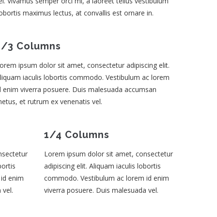
l. Vivamus semper orci mi, a laoreet tellus vestibulum
lobortis maximus lectus, at convallis est ornare in.
1/3 Columns
orem ipsum dolor sit amet, consectetur adipiscing elit.
liquam iaculis lobortis commodo. Vestibulum ac lorem
d enim viverra posuere. Duis malesuada accumsan
etus, et rutrum ex venenatis vel.
1/4 Columns
nsectetur
Lorem ipsum dolor sit amet, consectetur
bortis
adipiscing elit. Aliquam iaculis lobortis
id enim
commodo. Vestibulum ac lorem id enim
 vel.
viverra posuere. Duis malesuada vel.